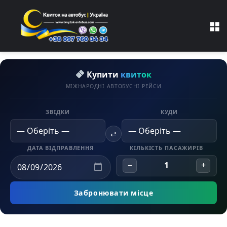
M
Купити
квиток
МІЖНАРОДНІ АВТОБУСНІ РЕЙСИ
ЗВІДКИ
КУДИ
⇄
ДАТА ВІДПРАВЛЕННЯ
КІЛЬКІСТЬ ПАСАЖИРІВ
−
1
+
Забронювати місце