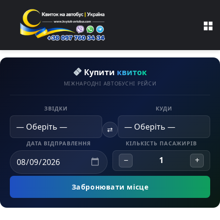
M
Купити
квиток
МІЖНАРОДНІ АВТОБУСНІ РЕЙСИ
ЗВІДКИ
КУДИ
⇄
ДАТА ВІДПРАВЛЕННЯ
КІЛЬКІСТЬ ПАСАЖИРІВ
−
1
+
Забронювати місце