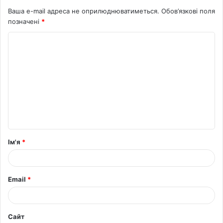
Ваша e-mail адреса не оприлюднюватиметься.
Обов’язкові поля
позначені
*
К
о
м
е
н
т
а
Ім'я
*
р
*
Email
*
Сайт