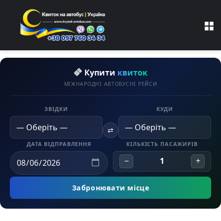
M
Купити
квиток
МІЖНАРОДНІ АВТОБУСНІ РЕЙСИ
ЗВІДКИ
КУДИ
⇄
ДАТА ВІДПРАВЛЕННЯ
КІЛЬКІСТЬ ПАСАЖИРІВ
−
1
+
Забронювати місце