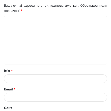
Ваша e-mail адреса не оприлюднюватиметься.
Обов’язкові поля
позначені
*
К
о
м
е
н
т
а
Ім'я
*
р
*
Email
*
Сайт