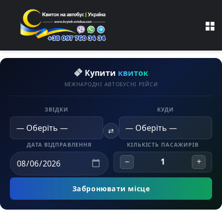
M
Купити
квиток
МІЖНАРОДНІ АВТОБУСНІ РЕЙСИ
ЗВІДКИ
КУДИ
⇄
ДАТА ВІДПРАВЛЕННЯ
КІЛЬКІСТЬ ПАСАЖИРІВ
−
1
+
Забронювати місце